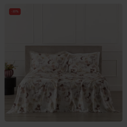
-
30
%