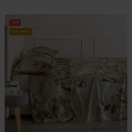
-
13
%
I più venduti