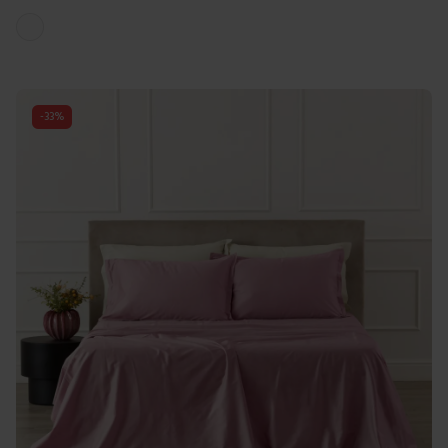
Colori disponibili
Bianco
-
33
%