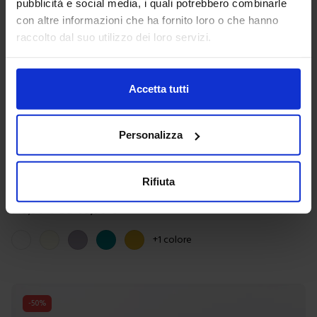
pubblicità e social media, i quali potrebbero combinarle
con altre informazioni che ha fornito loro o che hanno
raccolto dal suo utilizzo dei loro servizi.
Accetta tutti
Personalizza
Riviera
Rifiuta
Parure Copripiumino Double In Raso 210 fili Incanto
149,90
€
Da
99,90
€
Colori disponibili
Bianco
Avorio
Malva
Ottanio
Senape
+
1
colore
-
50
%