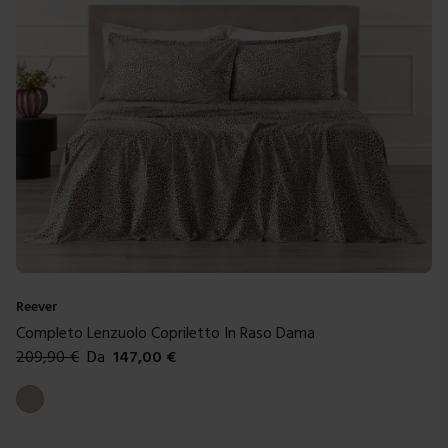
Reever
Completo Lenzuolo Copriletto In Raso Dama
209,90
€
Da
147,00
€
Colori disponibili
Tortora