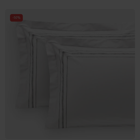
-
50
%