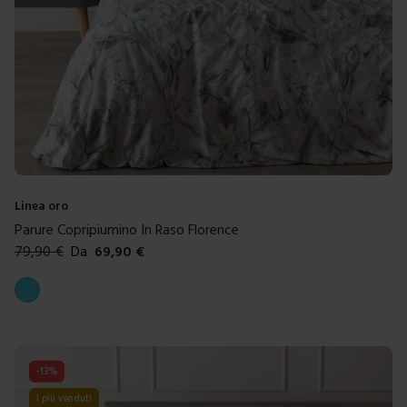
Linea oro
Parure Copripiumino In Raso Florence
79,90
€
Da
69,90
€
Colori disponibili
Azzurro
-
13
%
I più venduti