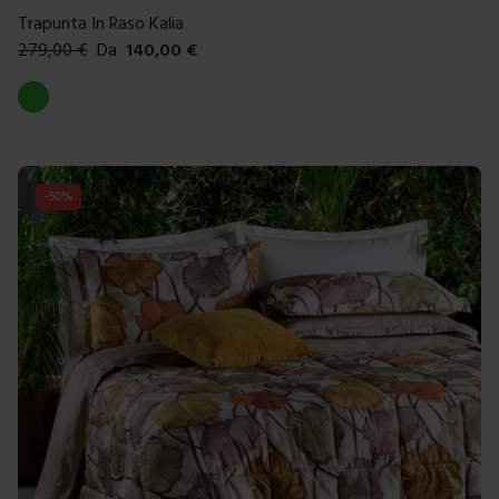
Trapunta In Raso Kalia
279,00
€
Da
140,00
€
Colori disponibili
Verde
-
50
%