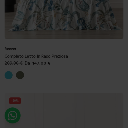
Reever
Completo Letto In Raso Preziosa
209,90
€
Da
147,00
€
Colori disponibili
Azzurro
Verde muschio
-
30
%