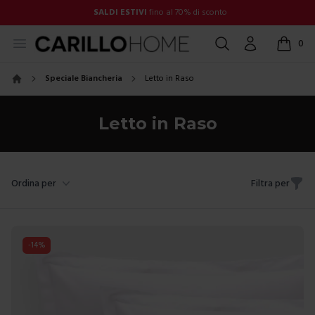
SALDI ESTIVI
fino al 70% di sconto
Open menu
Cerca
Account
0
items in
Speciale Biancheria
Letto in Raso
Home
Letto in Raso
Ordina per
Filtra per
-
14
%