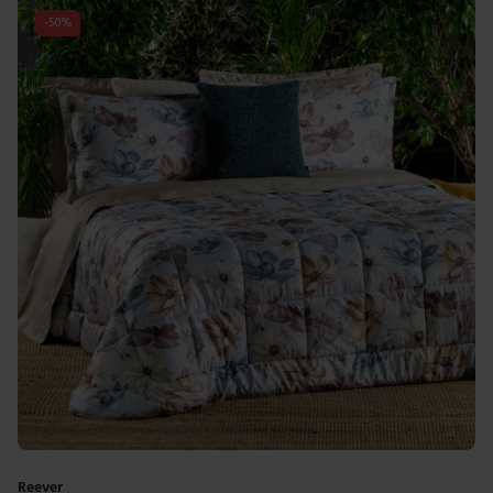
-
50
%
Reever