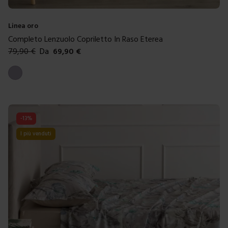
Linea oro
Completo Lenzuolo Copriletto In Raso Eterea
79,90
€
Da
69,90
€
Colori disponibili
Malva
-
13
%
I più venduti