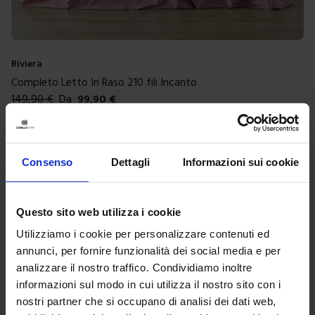
Riviera
Completo Letto In Raso 210 fili Incanto
149,90
€
Da
99,90
€
Colori disponibili
Malva
Ottanio
Senape
Tortora
Perla
+
3
colori
Consenso
Dettagli
Informazioni sui cookie
-
33
%
Questo sito web utilizza i cookie
Utilizziamo i cookie per personalizzare contenuti ed
annunci, per fornire funzionalità dei social media e per
analizzare il nostro traffico. Condividiamo inoltre
informazioni sul modo in cui utilizza il nostro sito con i
nostri partner che si occupano di analisi dei dati web,