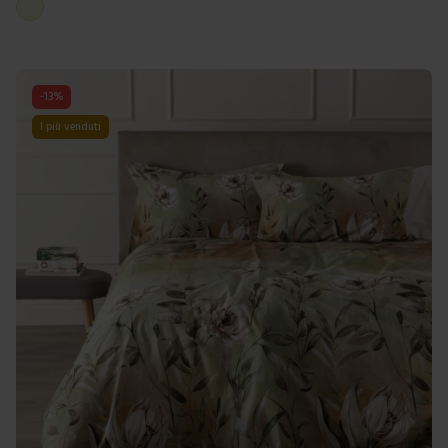
Beige
-
13
%
I più venduti