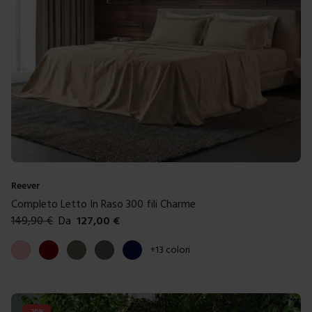
Reever
Completo Letto In Raso 300 fili Charme
149,90
€
Da
127,00
€
Colori disponibili
Rosa
Bordeaux
Verde muschio
Grigio scuro
Blue scuro
+
13
colori