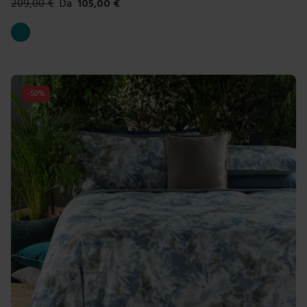
209,00
€
Da
105,00
€
Colori disponibili
Ottanio
-
50
%