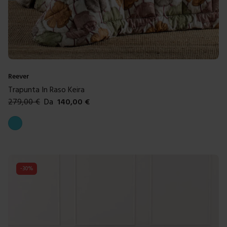
Reever
Trapunta In Raso Keira
279,00
€
Da
140,00
€
Colori disponibili
Azzurro
-
30
%