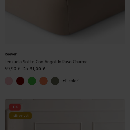
Reever
Lenzuola Sotto Con Angoli In Raso Charme
59,90
€
Da
51,00
€
Colori disponibili
Rosa
Bordeaux
Verde
Corallo
Verde muschio
+
11
colori
-
13
%
I più venduti