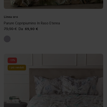
Linea oro
Parure Copripiumino In Raso Eterea
79,90
€
Da
69,90
€
Colori disponibili
Malva
-
13
%
I più venduti