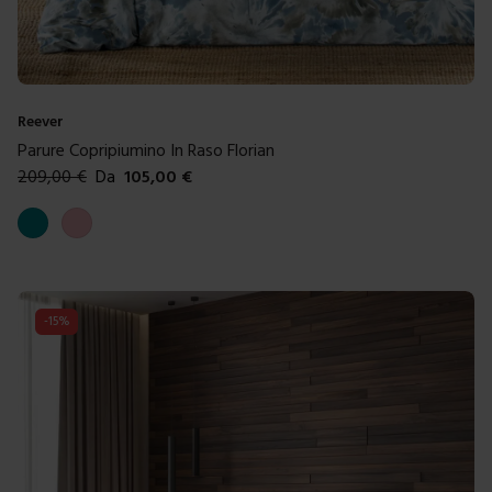
Reever
Parure Copripiumino In Raso Florian
209,00
€
Da
105,00
€
Colori disponibili
Ottanio
Rosa
-
15
%