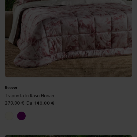
Reever
Trapunta In Raso Florian
279,00
€
Da
140,00
€
Colori disponibili
Avorio
Viola