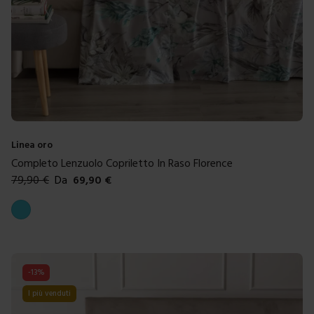
Linea oro
Completo Lenzuolo Copriletto In Raso Florence
79,90
€
Da
69,90
€
Colori disponibili
Azzurro
-
13
%
I più venduti