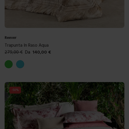
Reever
Trapunta In Raso Aqua
279,00
€
Da
140,00
€
Colori disponibili
Verde
Azzurro
-
50
%