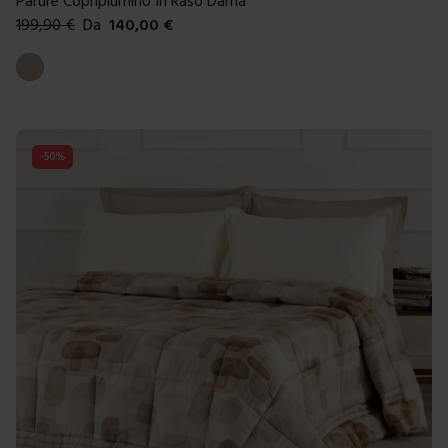
Parure Copripiumino In Raso Dama
199,90
€
Da
140,00
€
Colori disponibili
Tortora
-
50
%