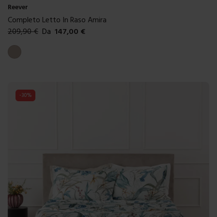
Reever
Completo Letto In Raso Amira
209,90
€
Da
147,00
€
Colori disponibili
Tortora
-
30
%