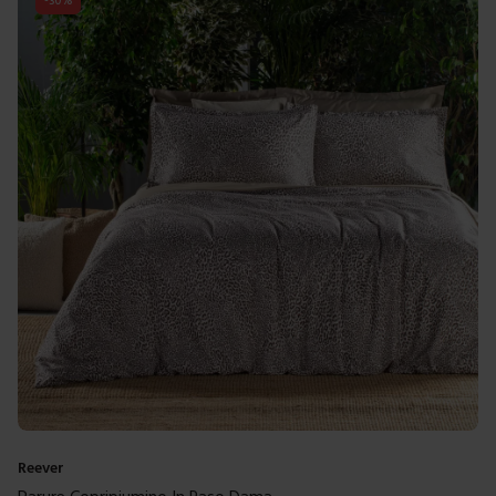
-
30
%
Reever