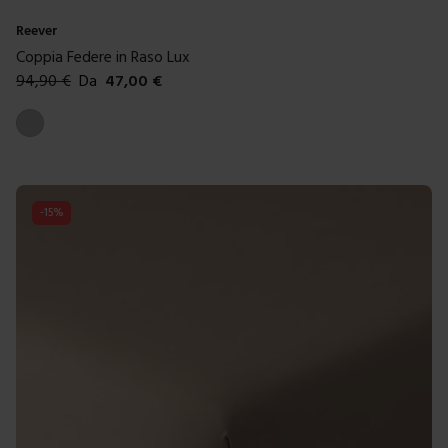
Reever
Coppia Federe in Raso Lux
94,90
€
Da
47,00
€
Colori disponibili
Argento
-
15
%